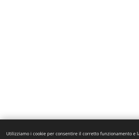
Utilizziamo i cookie per consentire il corretto funzionamento e l
Unione Superiori Generali - Via dei Penitenzieri 19 -0019