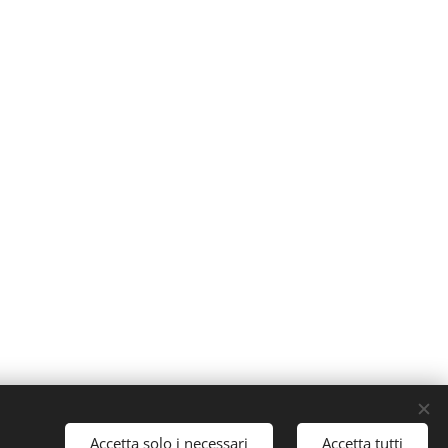
Cookies
Accetta solo i necessari
Accetta tutti