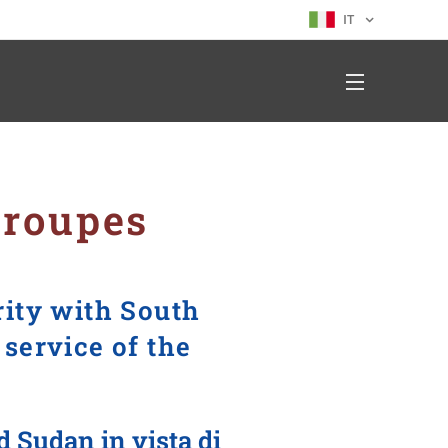
IT
Groupes
rity with South
 service of the
d Sudan in vista di