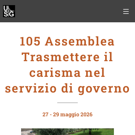
105 Assemblea
Trasmettere il
carisma nel
servizio di governo
27 - 29 maggio 2026