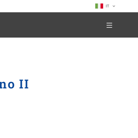
IT
no II