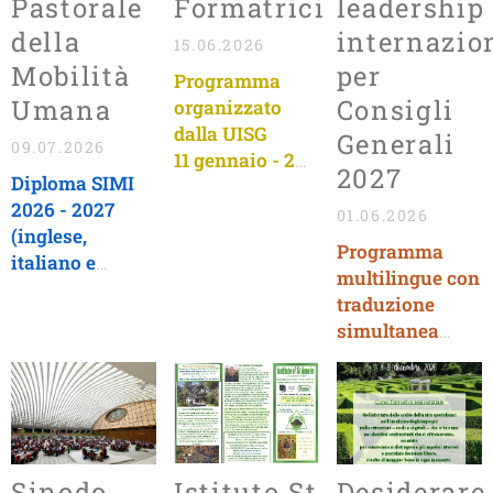
Pastorale
Formatrici
leadership
della
internazio
15.06.2026
Mobilità
per
Programma
Umana
Consigli
organizzato
dalla UISG
Generali
09.07.2026
11 gennaio - 2
2027
Diploma SIMI
luglio 2027
2026 - 2027
Lingua :
01.06.2026
(inglese,
INGLESE
Programma
italiano e
multilingue con
spagnolo)
traduzione
Iscrizioni entro
simultanea
il 25 settembre
Iscrizioni entro
2026
il 15 dicembre
2026
Sinodo
Istituto St
Desiderare