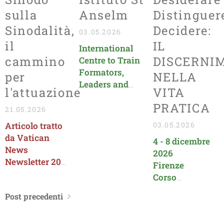
sulla
Anselm
Distinguer
Sinodalità,
Decidere:
03.05.2026
il
IL
International
cammino
DISCERNI
Centre to Train
Formators,
per
NELLA
Leaders and
l'attuazione
VITA
Evangelizers in
PRATICA
the Church
21.05.2026
(All
Articolo tratto
03.05.2026
Programmes
da Vatican
4 - 8 dicembre
are in English)
News
2026
Newsletter 20
Firenze
maggio 2026
Corso
organizzato dal
Post precedenti
CIS Toscana