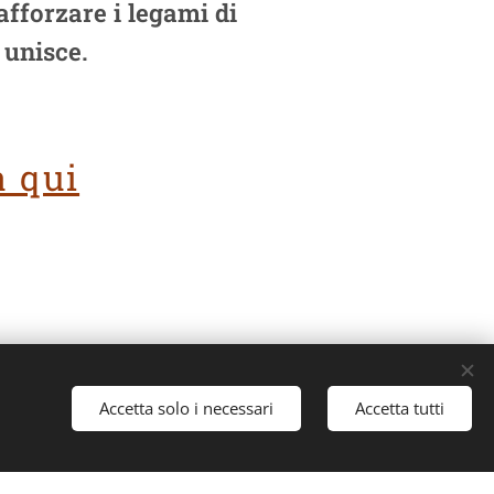
afforzare i legami di
 unisce.
a qui
Cookies
Accetta solo i necessari
Accetta tutti
Lingue
Italiano
English
Français
Español