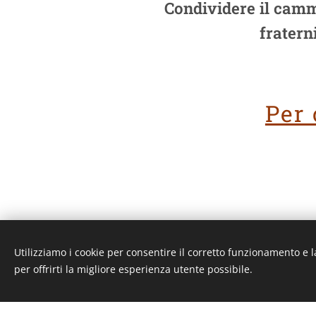
Condividere il cammi
fratern
Per 
Utilizziamo i cookie per consentire il corretto funzionamento e l
Unione Superiori Generali - Via dei Penitenzieri 19 -0019
per offrirti la migliore esperienza utente possibile.