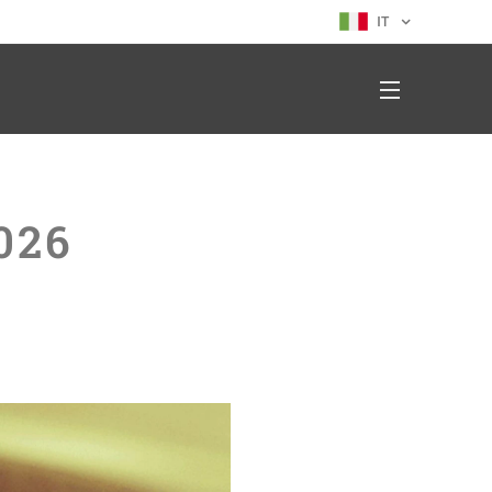
IT
026