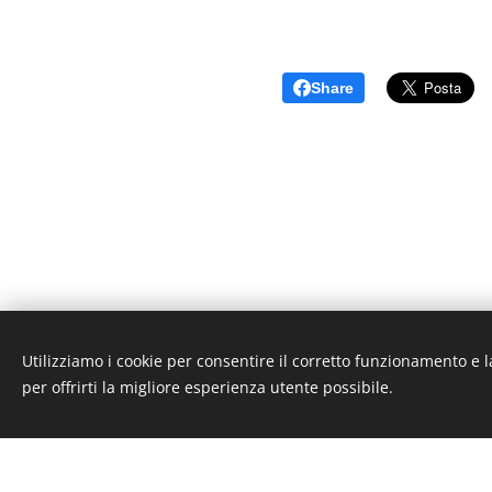
Share
Utilizziamo i cookie per consentire il corretto funzionamento e l
Unione Superiori Generali - Via dei Penitenzieri 19 -0019
per offrirti la migliore esperienza utente possibile.