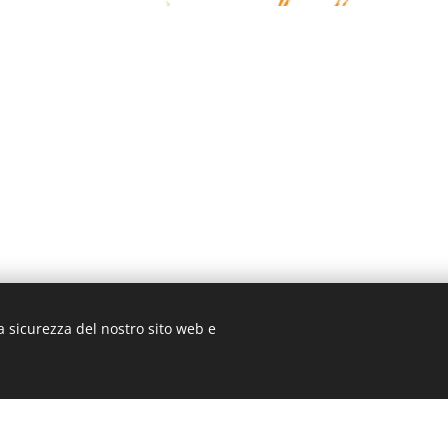
a sicurezza del nostro sito web e
3 ROMA
Cookie Policy
/
Privacy Policy