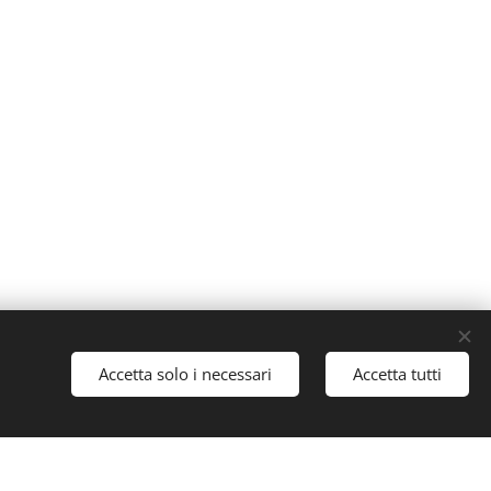
Cookies
Accetta solo i necessari
Accetta tutti
Lingue
Italiano
English
Français
Español