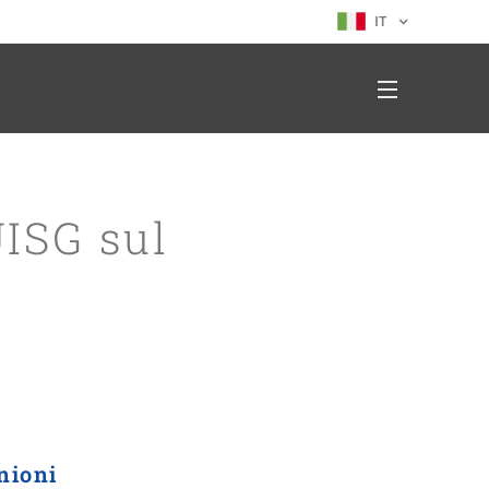
IT
UISG sul
nioni