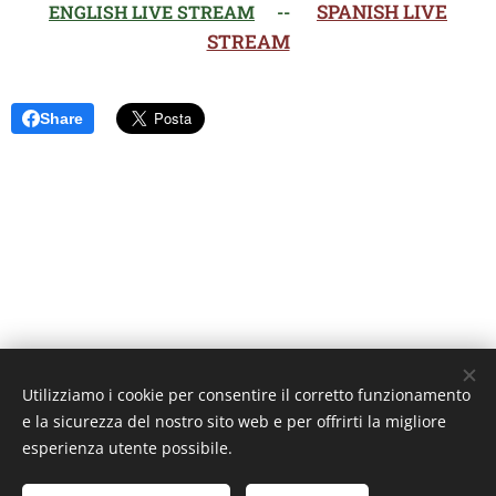
SPANISH LIVE
ENGLISH LIVE STREAM
--
STREAM
Share
Utilizziamo i cookie per consentire il corretto funzionamento
Unione Superiori Generali - Via dei Penitenzieri 19 -00193 ROMA
e la sicurezza del nostro sito web e per offrirti la migliore
Cookies
esperienza utente possibile.
Lingue