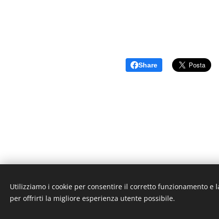
Share
Utilizziamo i cookie per consentire il corretto funzionamento e l
Unione Superiori Generali - Via dei Penitenzieri 19 -0019
per offrirti la migliore esperienza utente possibile.