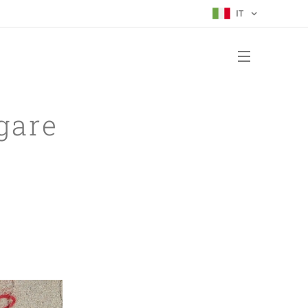
IT
gare