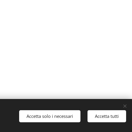
Cookies
Accetta solo i necessari
Accetta tutti
Lingue
Italiano
English
Français
Español