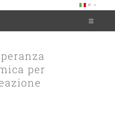
IT
 Speranza
mica per
reazione