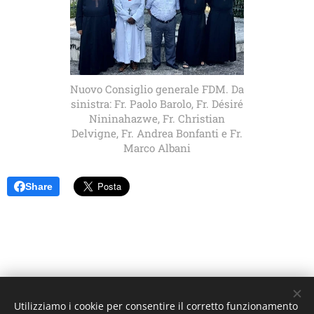
Nuovo Consiglio generale FDM. Da
sinistra: Fr. Paolo Barolo, Fr. Désiré
Nininahazwe, Fr. Christian
Delvigne, Fr. Andrea Bonfanti e Fr.
Marco Albani
Share
Utilizziamo i cookie per consentire il corretto funzionamento
Unione Superiori Generali - Via dei Penitenzieri 19 -00193 ROMA