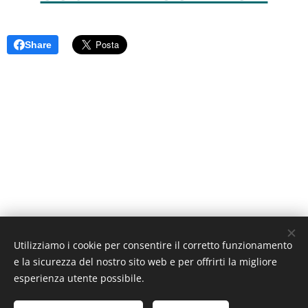
Share
Utilizziamo i cookie per consentire il corretto funzionamento
Unione Superiori Generali - Via dei Penitenzieri 19 -00193 ROMA
e la sicurezza del nostro sito web e per offrirti la migliore
Cookies
esperienza utente possibile.
Lingue