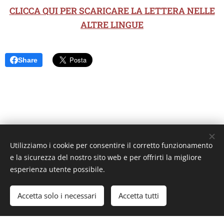
CLICCA QUI PER SCARICARE LA LETTERA NELLE
ALTRE LINGUE
Share
Utilizziamo i cookie per consentire il corretto funzionamento
Unione Superiori Generali - Via dei Penitenzieri 19 -00193 ROMA
e la sicurezza del nostro sito web e per offrirti la migliore
Cookies
esperienza utente possibile.
Lingue
Accetta solo i necessari
Accetta tutti
Italiano
English
Français
Español