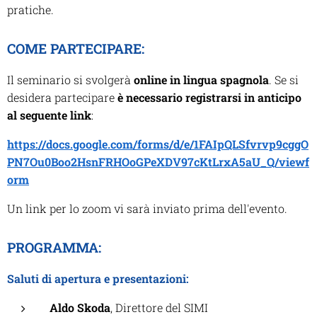
pratiche.
COME PARTECIPARE:
Il seminario si svolgerà
online in lingua spagnola
. Se si
desidera partecipare
è necessario registrarsi in anticipo
al seguente link
:
https://docs.google.com/forms/d/e/1FAIpQLSfvrvp9cggO
PN7Ou0Boo2HsnFRHOoGPeXDV97cKtLrxA5aU_Q/viewf
orm
Un link per lo zoom vi sarà inviato prima dell'evento.
PROGRAMMA:
Saluti di apertura e presentazioni:
Aldo Skoda
, Direttore del SIMI