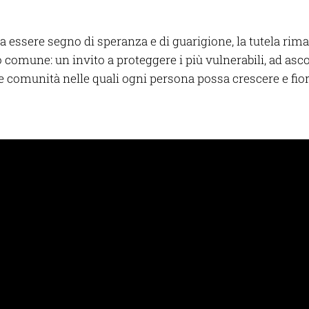
a essere segno di speranza e di guarigione, la tutela r
comune: un invito a proteggere i più vulnerabili, ad asc
re comunità nelle quali ogni persona possa crescere e fiori