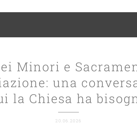
dei Minori e Sacramen
iazione: una convers
ui la Chiesa ha bisog
20.06.2026