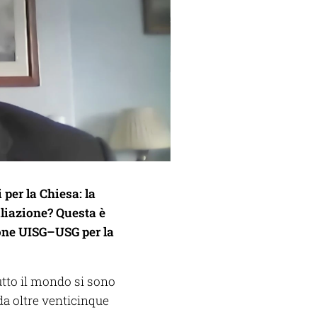
er la Chiesa: la
iliazione? Questa è
one UISG–USG per la
tutto il mondo si sono
da oltre venticinque