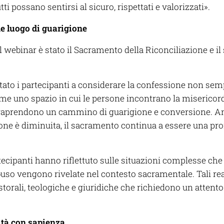
tti possano sentirsi al sicuro, rispettati e valorizzati».
e luogo di guarigione
l webinar è stato il Sacramento della Riconciliazione e 
itato i partecipanti a considerare la confessione non s
me uno spazio in cui le persone incontrano la misericordi
ntraprendono un cammino di guarigione e conversione. Anc
ione è diminuita, il sacramento continua a essere una pr
rtecipanti hanno riflettuto sulle situazioni complesse ch
uso vengono rivelate nel contesto sacramentale. Tali rea
storali, teologiche e giuridiche che richiedono un atten
ità con sapienza