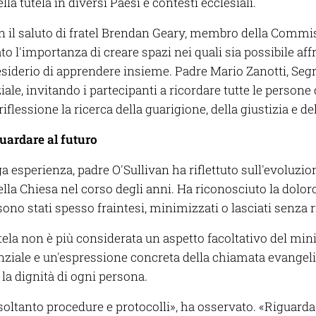
a tutela in diversi Paesi e contesti ecclesiali.
con il saluto di fratel Brendan Geary, membro della Comm
to l'importanza di creare spazi nei quali sia possibile affr
esiderio di apprendere insieme. Padre Mario Zanotti, Segr
ziale, invitando i partecipanti a ricordare tutte le person
riflessione la ricerca della guarigione, della giustizia e de
uardare al futuro
a esperienza, padre O'Sullivan ha riflettuto sull'evoluz
della Chiesa nel corso degli anni. Ha riconosciuto la dolor
sono stati spesso fraintesi, minimizzati o lasciati senza r
utela non è più considerata un aspetto facoltativo del mi
nziale e un'espressione concreta della chiamata evangeli
 la dignità di ogni persona.
soltanto procedure e protocolli», ha osservato. «Riguarda 