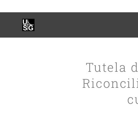
Tutela 
Riconcil
c