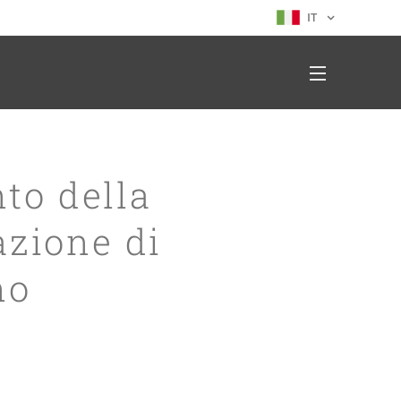
IT
to della
azione di
no