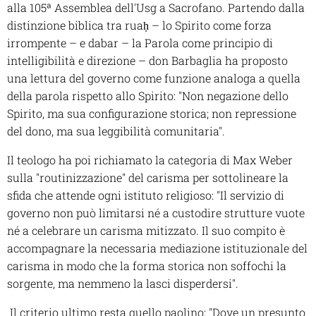
alla 105ª Assemblea dell'Usg a Sacrofano. Partendo dalla
distinzione biblica tra ruaḥ – lo Spirito come forza
irrompente – e dabar – la Parola come principio di
intelligibilità e direzione – don Barbaglia ha proposto
una lettura del governo come funzione analoga a quella
della parola rispetto allo Spirito: "Non negazione dello
Spirito, ma sua configurazione storica; non repressione
del dono, ma sua leggibilità comunitaria".
Il teologo ha poi richiamato la categoria di Max Weber
sulla "routinizzazione" del carisma per sottolineare la
sfida che attende ogni istituto religioso: "Il servizio di
governo non può limitarsi né a custodire strutture vuote
né a celebrare un carisma mitizzato. Il suo compito è
accompagnare la necessaria mediazione istituzionale del
carisma in modo che la forma storica non soffochi la
sorgente, ma nemmeno la lasci disperdersi".
Il criterio ultimo resta quello paolino: "Dove un presunto