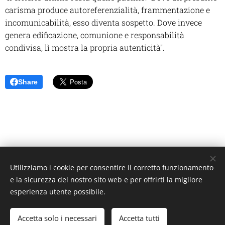
carisma produce autoreferenzialità, frammentazione e
incomunicabilità, esso diventa sospetto. Dove invece
genera edificazione, comunione e responsabilità
condivisa, lì mostra la propria autenticità".
Share
Utilizziamo i cookie per consentire il corretto funzionamento
Unione Superiori Generali - Via dei Penitenzieri 19 -00193 ROMA
e la sicurezza del nostro sito web e per offrirti la migliore
Cookies
esperienza utente possibile.
Lingue
Accetta solo i necessari
Accetta tutti
Italiano
English
Français
Español