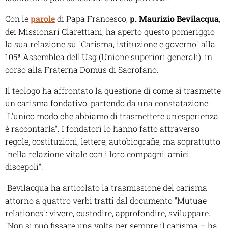
Con le
parole
di Papa Francesco,
p. Maurizio Bevilacqua
,
dei Missionari Clarettiani, ha aperto questo pomeriggio
la sua relazione su "Carisma, istituzione e governo" alla
105ª Assemblea dell'Usg (Unione superiori generali), in
corso alla Fraterna Domus di Sacrofano.
Il teologo ha affrontato la questione di come si trasmette
un carisma fondativo, partendo da una constatazione:
"L'unico modo che abbiamo di trasmettere un'esperienza
è raccontarla". I fondatori lo hanno fatto attraverso
regole, costituzioni, lettere, autobiografie, ma soprattutto
"nella relazione vitale con i loro compagni, amici,
discepoli".
Bevilacqua ha articolato la trasmissione del carisma
attorno a quattro verbi tratti dal documento "Mutuae
relationes": vivere, custodire, approfondire, sviluppare.
"Non si può fissare una volta per sempre il carisma – ha