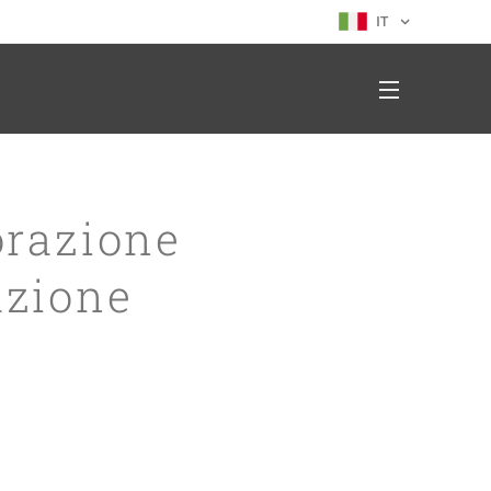
IT
orazione
azione