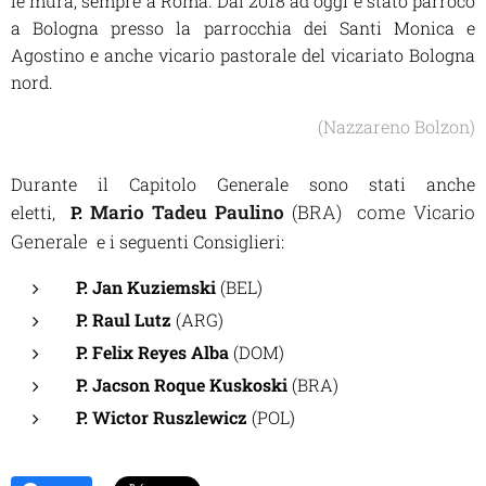
le mura, sempre a Roma. Dal 2018 ad oggi è stato parroco
a Bologna presso la parrocchia dei Santi Monica e
Agostino e anche vicario pastorale del vicariato Bologna
nord.
(Nazzareno Bolzon)
Durante il Capitolo Generale sono stati anche
Mario Tadeu Paulino
(BRA) come Vicario
eletti,
P.
Generale
e i seguenti Consiglieri:
P. Jan Kuziemski
(BEL)
P. Raul Lutz
(ARG)
P. Felix Reyes Alba
(DOM)
P. Jacson Roque Kuskoski
(BRA)
P. Wictor Ruszlewicz
(POL)