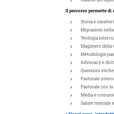
Il percorso permette di
Storia e caratte
Migrazioni nella
Teologia intercu
Magistero della 
Metodologie past
Advocacy e diri
Questioni etiche
Pastorale intercu
Pastorale con la
Media e comunic
Salute mentale e
*
Nuovi corsi introdott