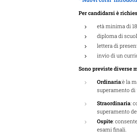
Per candidarsi è richies
età minima di 18
diploma di scuol
lettera di prese
invio di un curr
Sono previste diverse m
Ordinaria
:è la 
superamento di tu
Straordinaria
: 
superamento dei c
Ospite
: consente
esami finali.