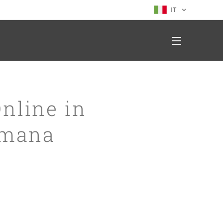
IT
nline in
Umana