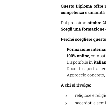
Questo Diploma offre 
competenza e umanità l
Dal prossimo
ottobre 2
Scegli una formazione 
Perché scegliere quest
✅
Formazione internaz
✅
100% online
, compati
✅ Disponibile in
italia
✅ Docenti esperti a liv
✅ Approccio concreto, 
A chi si rivolge:
religiose e religi
sacerdoti e semi