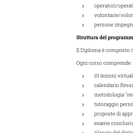
operatori/operatr
volontarie/volon
persone impegnat
Struttura del program
Il Diploma è composto 
Ogni corso comprende:
10 lezioni virtual
calendario flessi
metodologia "re
tutoraggio pers
proposte di app
esame conclusi
rilascio del dip