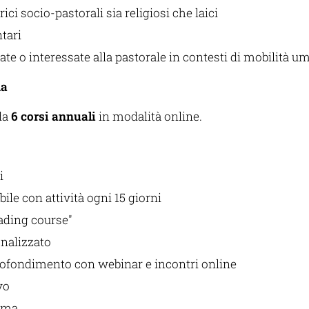
ici socio-pastorali sia religiosi che laici
tari
e o interessate alla pastorale in contesti di mobilità u
ma
da
6 corsi annuali
in modalità online.
i
bile con attività ogni 15 giorni
ading course"
onalizzato
rofondimento con webinar e incontri online
vo
loma