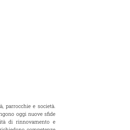
 parrocchie e società.
 pongono oggi nuove sfide
nità di rinnovamento e
si richiedono competenze