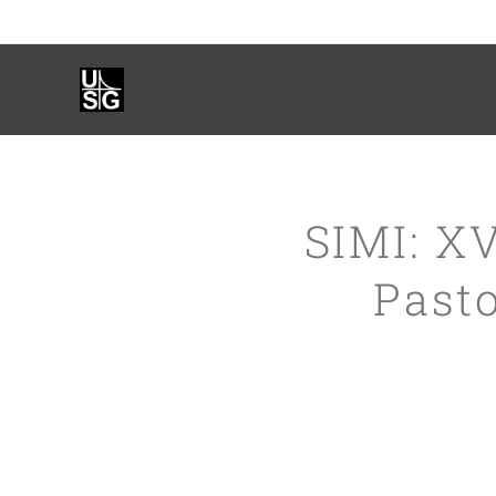
SIMI: X
Past