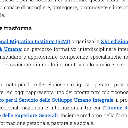
o capace di accogliere, proteggere, promuovere e integra
le.
e trasforma
onal Migration Institute (SIMI)
organizza la
XVI edizio
ità Umana
: un percorso formativo interdisciplinare int
onsolidare e approfondire competenze specialistiche n
nde avvicinarsi in modo introduttivo allo studio e al ser
rmato più di mille religiose e religiosi, operatori pastor
ore. Ad oggi rappresenta uno dei programmi più riconosci
ro per il Servizio dello Sviluppo Umano Integrale
, il p
clesiali nazionali e internazionali tra cui l'
Unione de
 delle Superiore Generali
. Insieme crediamo nella for
rmazione personale, pastorale e sociale.