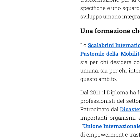
specifiche e uno sguard
sviluppo umano integra
Una formazione ch
Lo
Scalabrini Internati
Pastorale della Mobil
sia per chi desidera c
umana, sia per chi inte
questo ambito.
Dal 2011 il Diploma ha fo
professionisti del sett
Patrocinato dal
Dicaste
importanti organismi ec
l'
Unione Internazionale
di
empowerment e trasfo