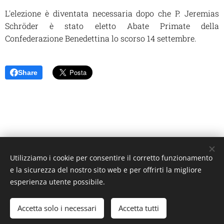
L'elezione è diventata necessaria dopo che P. Jeremias
Schröder è stato eletto Abate Primate della
Confederazione Benedettina lo scorso 14 settembre.
Share
Utilizziamo i cookie per consentire il corretto funzionamento
Unione Superiori Generali - Via dei Penitenzieri 19 -00193 ROMA
e la sicurezza del nostro sito web e per offrirti la migliore
Cookies
esperienza utente possibile.
Lingue
Accetta solo i necessari
Accetta tutti
Italiano
English
Français
Español