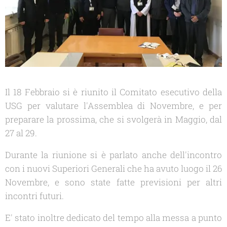
Il 18 Febbraio si è riunito il Comitato esecutivo della
USG per valutare l'Assemblea di Novembre, e per
preparare la prossima, che si svolgerà in Maggio, dal
27 al 29.
Durante la riunione si è parlato anche dell'incontro
con i nuovi Superiori Generali che ha avuto luogo il 26
Novembre, e sono state fatte previsioni per altri
incontri futuri.
E' stato inoltre dedicato del tempo alla messa a punto