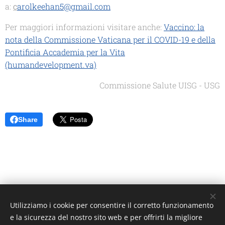
a:
c
arolkeehan5@gmail.com
Per maggiori informazioni visitare anche:
Vaccino: la
nota della Commissione Vaticana per il COVID-19 e della
Pontificia Accademia per la Vita
(humandevelopment.va)
Commissione Salute UISG - USG
Share
Utilizziamo i cookie per consentire il corretto funzionamento
Unione Superiori Generali - Via dei Penitenzieri 19 -00193 ROMA
e la sicurezza del nostro sito web e per offrirti la migliore