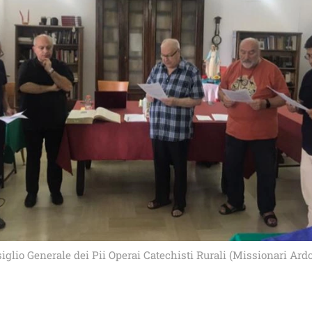
iglio Generale dei Pii Operai Catechisti Rurali (Missionari Ardo