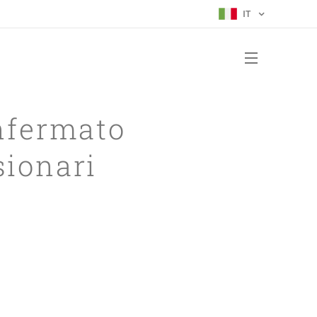
IT
nfermato
sionari