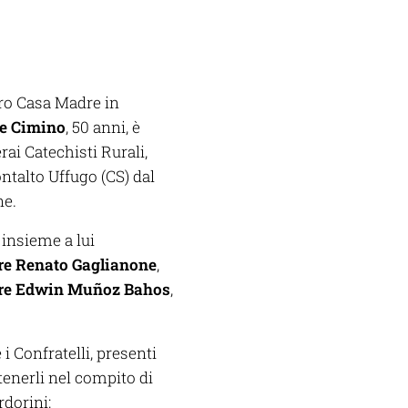
loro Casa Madre in
re Cimino
, 50 anni, è
ai Catechisti Rurali
,
ontalto Uffugo (CS) dal
ne.
 insieme a lui
re Renato Gaglianone
,
re Edwin Muñoz Bahos
,
i Confratelli, presenti
tenerli nel compito di
rdorini: