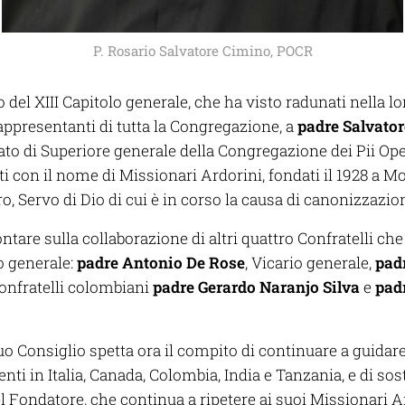
P. Rosario Salvatore Cimino, POCR
o del XIII Capitolo generale, che ha visto radunati nella 
appresentanti di tutta la Congregazione, a
padre Salvato
ato di Superiore generale della
Congregazione dei Pii Oper
i con il nome di
Missionari Ardorini
, fondati il 1928 a M
 Servo di Dio di cui è in corso la causa di canonizzazio
ntare sulla collaborazione di altri quattro Confratelli che
o generale:
padre Antonio De Rose
, Vicario generale,
pad
onfratelli colombiani
padre Gerardo Naranjo Silva
e
pad
uo Consiglio spetta ora il compito di continuare a guidare 
nti in Italia, Canada, Colombia, India e Tanzania, e di sos
el Fondatore, che continua a ripetere ai suoi Missionari A