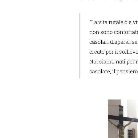
"La vita rurale o è v
non sono confortate,
casolari dispersi, se
create per il solliev
Noi siamo nati per r
casolare, il pensiero