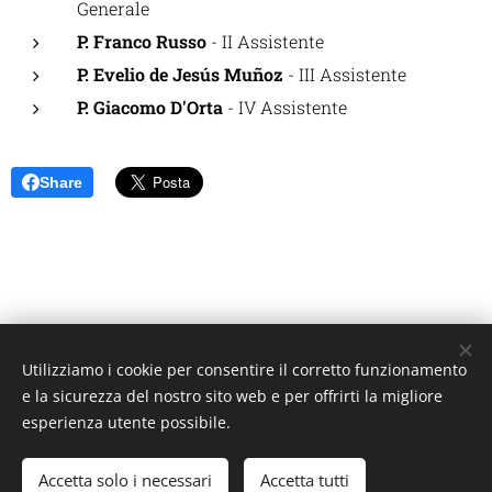
Generale
P. Franco Russo
- II Assistente
P. Evelio de Jesús Muñoz
- III Assistente
P. Giacomo D'Orta
- IV Assistente
Share
Utilizziamo i cookie per consentire il corretto funzionamento
Unione Superiori Generali - Via dei Penitenzieri 19 -00193 ROMA
e la sicurezza del nostro sito web e per offrirti la migliore
Cookies
esperienza utente possibile.
Lingue
Accetta solo i necessari
Accetta tutti
Italiano
English
Français
Español