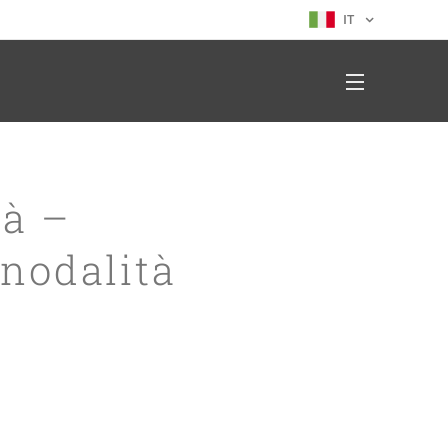
IT
tà –
inodalità