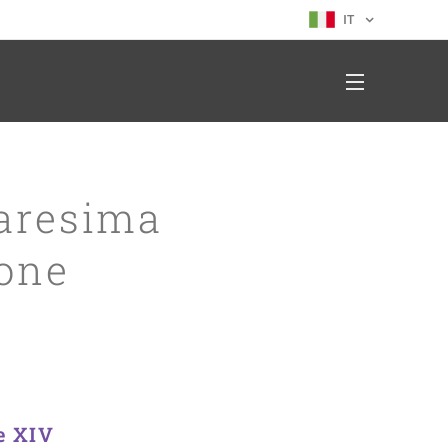
IT
uaresima
one
ne XIV