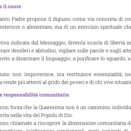
a il cuore
 Santo Padre propone il digiuno come via concreta di co
esteriore o alimentare, ma di un esercizio spirituale ch
ttiva indicata dal Messaggio, diventa scuola di libertà in
are desideri e abitudini, vigilare sulle parole e sugli a
nvito a disarmare il linguaggio, a purificare lo sguardo, a
iuno non impoverisce, ma restituisce essenzialità; n
a rende più attenti al grido dei poveri e di chi vive situaz
e responsabilità comunitaria
 con forza che la Quaresima non è un cammino individu
ita nella vita del Popolo di Dio.
ono chiamate a riscoprire la dimensione comunitaria del
eghiera, celebrazioni penitenziali, gesti concreti di 