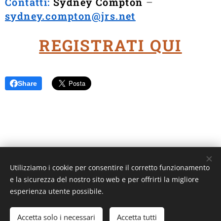
Contatti:
Sydney Compton
–
sydney.compton@jrs.net
REGISTRATI QUI
Share
Utilizziamo i cookie per consentire il corretto funzionamento
Unione Superiori Generali - Via dei Penitenzieri 19 -00193 ROMA
e la sicurezza del nostro sito web e per offrirti la migliore
Cookies
esperienza utente possibile.
Lingue
Accetta solo i necessari
Accetta tutti