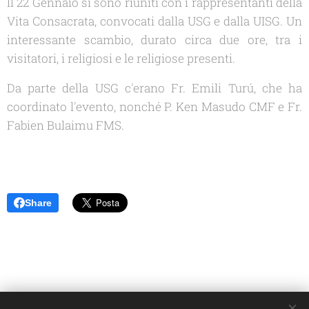
Il 22 Gennaio si sono riuniti con i rappresentanti della
Vita Consacrata, convocati dalla USG e dalla UISG. Un
interessante scambio, durato circa due ore, tra i
visitatori, i religiosi e le religiose presenti.
Da parte della USG c'erano Fr. Emili Turú, che ha
coordinato l'evento, nonché P. Ken Masudo CMF e Fr.
Fabien Bulaimu FMS.
Share