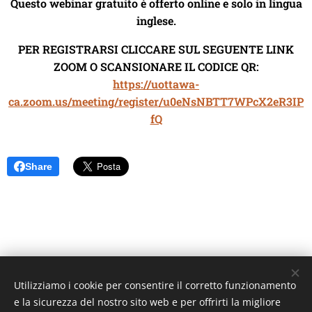
Questo webinar gratuito è offerto online e solo in lingua
inglese.
PER REGISTRARSI CLICCARE SUL SEGUENTE LINK
ZOOM O SCANSIONARE IL CODICE QR:
https://uottawa-
ca.zoom.us/meeting/register/u0eNsNBTT7WPcX2eR3IP
fQ
Share
Utilizziamo i cookie per consentire il corretto funzionamento
Unione Superiori Generali - Via dei Penitenzieri 19 -00193 ROMA
e la sicurezza del nostro sito web e per offrirti la migliore