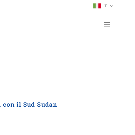
IT
y
tà con il Sud Sudan