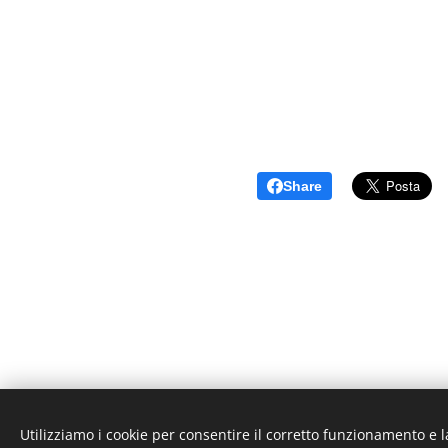
Share
Utilizziamo i cookie per consentire il corretto funzionamento e l
Unione Superiori Generali - Via dei Penitenzieri 19 -0019