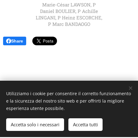
Marie-César LAWSON, P
Daniel BOULIER, P Achille
LINGANI, P Heinz ESCORCHE,
P Marc BANDAOGO
Share
Utilizziamo i cookie per consentire il corretto funzionamento
Unione Superiori Generali - Via dei Penitenzieri 19 -00193 ROMA
e la sicurezza del nostro sito web e per offrirti la migliore
Cookies
esperienza utente possibile.
Lingue
Accetta solo i necessari
Accetta tutti
Italiano
English
Français
Español