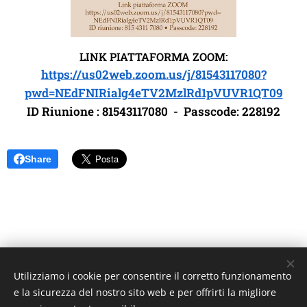
LINK PIATTAFORMA ZOOM:
https://us02web.zoom.us/j/81543117080?
pwd=NEdFNIRialg4eTV2MzlRd1pVUVR1QT09
ID
Riunione
: 81543117080 -
Passcode: 228192
Share
Utilizziamo i cookie per consentire il corretto funzionamento
Unione Superiori Generali - Via dei Penitenzieri 19 -00193 ROMA
e la sicurezza del nostro sito web e per offrirti la migliore
Cookies