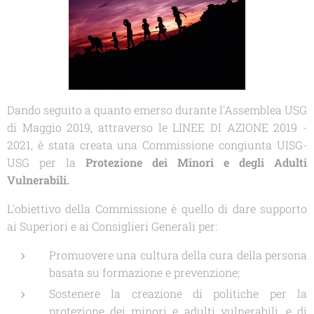
Dando seguito a quanto emerso durante l'Assemblea USG
di Maggio 2019, attraverso le LINEE DI AZIONE 2019 -
2021, è stata creata una Commissione congiunta UISG-
USG per la
Protezione dei Minori e degli Adulti
Vulnerabili.
L'obiettivo della Commissione è quello di dare supporto
ai Superiori e ai Consiglieri Generali per:
Promuovere una cultura della cura della persona
basata su formazione e prevenzione;
Sostenere la creazione di politiche per la
protezione dei minori e adulti vulnerabili, e di