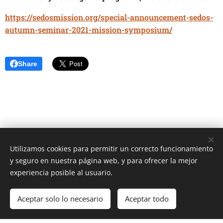
https://sedosmission.org/special-announcement-sedos-
autumn-seminar-2021-mission-symposium/
Share
Utilizamos cookies para permitir un correcto funcionamiento
Unione Superiori Generali - Via dei Penitenzieri 19 -00193 ROMA
y seguro en nuestra página web, y para ofrecer la mejor
Cookies
experiencia posible al usuario.
Idiomas
Aceptar solo lo necesario
Aceptar todo
Italiano
English
Français
Español