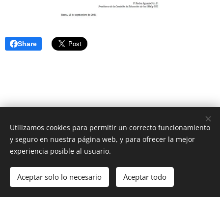
Share
Utilizamos cookies para permitir un correcto funcionamiento
Unione Superiori Generali - Via dei Penitenzieri 19 -00193 ROMA
y seguro en nuestra página web, y para ofrecer la mejor
Cookies
experiencia posible al usuario.
Idiomas
Aceptar solo lo necesario
Aceptar todo
Italiano
English
Français
Español
Cookie Policy
/
Privacy Policy