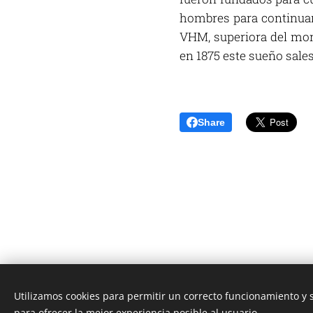
hombres para continuar 
VHM, superiora del mona
en 1875 este sueño sales
Share
Utilizamos cookies para permitir un correcto funcionamiento y
Unione Superiori Generali - Via dei Penitenzieri 19 -0019
para ofrecer la mejor experiencia posible al usuario.