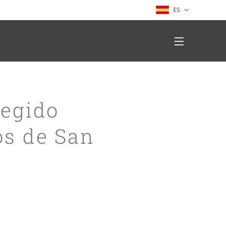
ES
legido
os de San