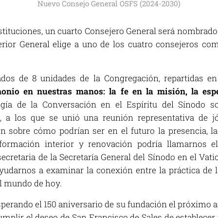
Nuevo Consejo General OSFS (2024-2030)
tituciones, un cuarto Consejero General será nombrado 
erior General elige a uno de los cuatro consejeros com
dos de 8 unidades de la Congregación, repartidas en
monio en nuestras manos: la fe en la misión, la esp
gía de la Conversación en el Espíritu del Sínodo so
, a los que se unió una reunión representativa de
n sobre cómo podrían ser en el futuro la presencia, l
sformación interior y renovación podría llamarnos e
secretaria de la Secretaría General del Sínodo en el Vat
yudarnos a examinar la conexión entre la práctica de l
el mundo de hoy.
perando el 150 aniversario de su fundación el próximo a
mplir el deseo de San Francisco de Sales de establecer u