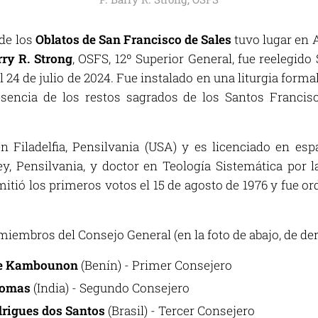
 de los
Oblatos de San Francisco de Sales
tuvo lugar en A
ry R. Strong
, OSFS, 12º Superior General, fue reelegido
 24 de julio de 2024. Fue instalado en una liturgia formal
esencia de los restos sagrados de los Santos Franci
n Filadelfia, Pensilvania (USA) y es licenciado en esp
y, Pensilvania, y doctor en Teología Sistemática por l
tió los primeros votos el 15 de agosto de 1976 y fue or
s miembros del Consejo General (en la foto de abajo, de der
me Kambounon
(Benín) - Primer Consejero
homas
(India) - Segundo Consejero
rigues dos Santos
(Brasil) - Tercer Consejero