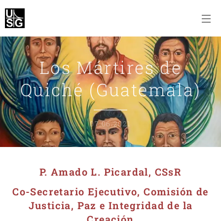
Los Mártires de
Quiché (Guatemala)
07.06.2021
P. Amado L. Picardal, CSsR
Co-Secret
ario Ejecutivo, Comisión de
Justicia, Paz e Integridad de la
Creación