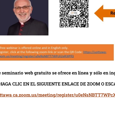
 seminario web gratuito se ofrece en línea y sólo en ing
HAGA CLIC EN EL SIGUIENTE ENLACE DE ZOOM O ESC
uottawa ca.zoom.us/meeting/register/u0eNsNBTT7WPc