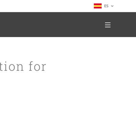
ES
ion for