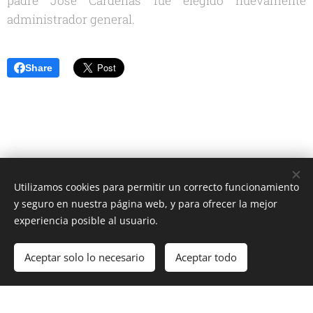
padre José Cárdenas fue elegido nuevamente
administrador general.
Share
Utilizamos cookies para permitir un correcto funcionamiento
Unione Superiori Generali - Via dei Penitenzieri 19 -00193 ROMA
y seguro en nuestra página web, y para ofrecer la mejor
Cookies
experiencia posible al usuario.
Idiomas
Aceptar solo lo necesario
Aceptar todo
Italiano
English
Français
Español
Cookie Policy
/
Privacy Policy