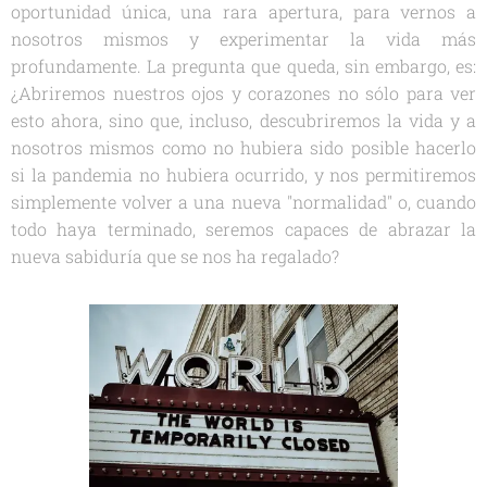
oportunidad única, una rara apertura, para vernos a
nosotros mismos y experimentar la vida más
profundamente. La pregunta que queda, sin embargo, es:
¿Abriremos nuestros ojos y corazones no sólo para ver
esto ahora, sino que, incluso, descubriremos la vida y a
nosotros mismos como no hubiera sido posible hacerlo
si la pandemia no hubiera ocurrido, y nos permitiremos
simplemente volver a una nueva "normalidad" o, cuando
todo haya terminado, seremos capaces de abrazar la
nueva sabiduría que se nos ha regalado?