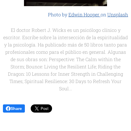
Photo by
Edwin Hooper
on
Unsplash
El doctor Robert J. Wicks es un psicólogo clínico y
escritor. Escribe sobre la intersección de la espiritualidad
y la psicología. Ha publicado más de 50 libros tanto para
profesionales como para el público en general. Algunas
de sus obras son:
Perspective: The Calm within the
Storm
;
Bounce: Living the Resilient Life
;
Riding the
Dragon: 10 Lessons for Inner Strength in Challenging
Times; Spiritual Resilience: 30 Days to Refresh Your
Soul...
Share