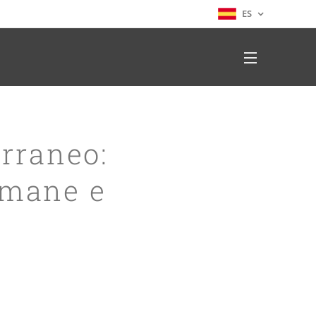
ES
erraneo:
umane e