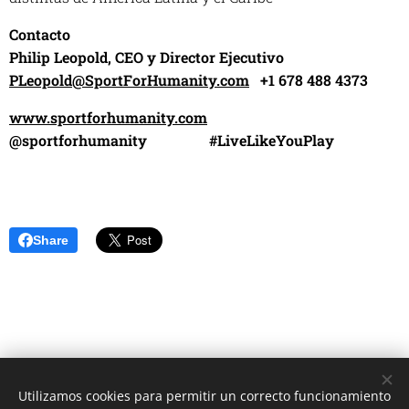
Contacto
Philip Leopold, CEO y Director Ejecutivo
PLeopold@SportForHumanity.com
+1 678 488 4373
www.sportforhumanity.com
@sportforhumanity #LiveLikeYouPlay
Share
Utilizamos cookies para permitir un correcto funcionamiento
Unione Superiori Generali - Via dei Penitenzieri 19 -00193 ROMA