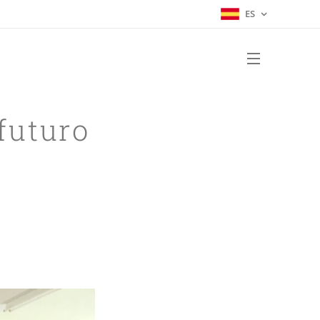
ES
futuro