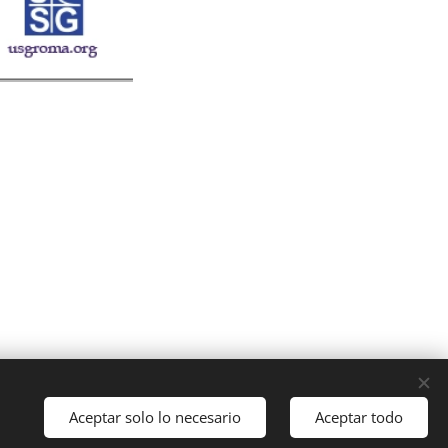
Cookies
Aceptar solo lo necesario
Aceptar todo
Idiomas
Italiano
English
Français
Español