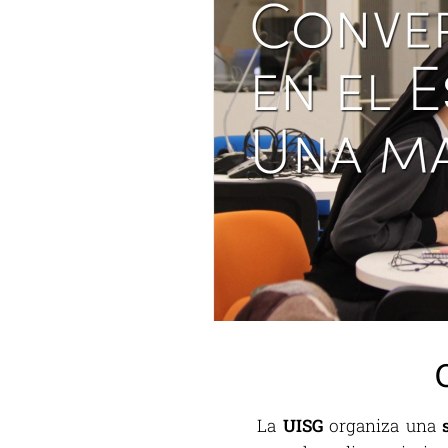
La
UISG
organiza una