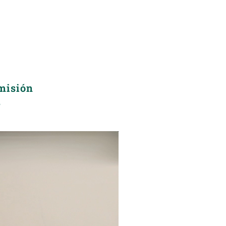
misión
s