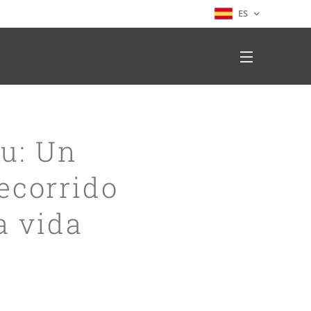
ES
tu: Un
ecorrido
a vida