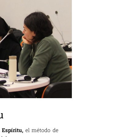
u
 Espíritu
,
el método de