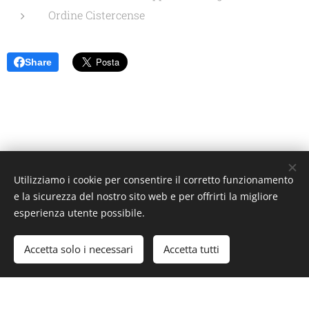
Ordine Cistercense
Share
Utilizziamo i cookie per consentire il corretto funzionamento
Unione Superiori Generali - Via dei Penitenzieri 19 -00193 ROMA
e la sicurezza del nostro sito web e per offrirti la migliore
Cookies
esperienza utente possibile.
Lingue
Accetta solo i necessari
Accetta tutti
Italiano
English
Français
Español
Cookie Policy
/
Privacy Policy