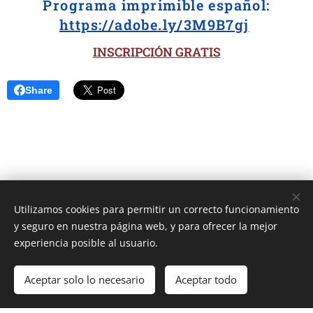
Programa imprimible español:
https://adobe.ly/3M9B7gj
INSCRIPCIÓN GRATIS
Share
Utilizamos cookies para permitir un correcto funcionamiento
Unione Superiori Generali - Via dei Penitenzieri 19 -00193 ROMA
y seguro en nuestra página web, y para ofrecer la mejor
Cookies
experiencia posible al usuario.
Idiomas
Aceptar solo lo necesario
Aceptar todo
Italiano
English
Français
Español