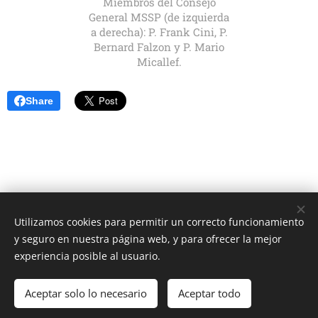
Miembros del Consejo
General MSSP (de izquierda
a derecha): P. Frank Cini, P.
Bernard Falzon y P. Mario
Micallef.
Share
Utilizamos cookies para permitir un correcto funcionamiento
Unione Superiori Generali - Via dei Penitenzieri 19 -00193 ROMA
y seguro en nuestra página web, y para ofrecer la mejor
Cookies
experiencia posible al usuario.
Idiomas
Aceptar solo lo necesario
Aceptar todo
Italiano
English
Français
Español