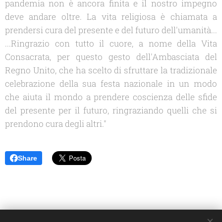
pandemia non è ancora finita e il nostro impegno
deve andare oltre. La vita religiosa è chiamata a
prendersi cura del presente e del futuro dell'umanità...
...Ringrazio con tutto il cuore, a nome della Vita
Consacrata, per questo gesto dell'Ambasciata del
Regno Unito, che ha scelto di sfruttare la tradizionale
celebrazione della sua festa nazionale in un modo
che aiuta il mondo a prendere coscienza delle sfide
del presente per il futuro, ringraziando quelli che si
prendono cura degli altri."
Share