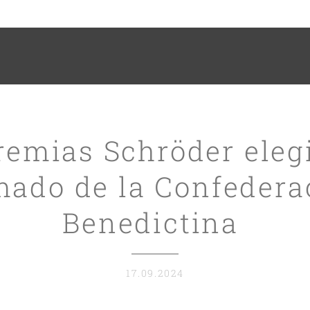
remias Schröder eleg
mado de la Confedera
Benedictina
17.09.2024