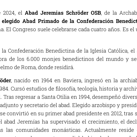
e 2024, el
Abad Jeremias Schröder
OSB
, de la Archab
 elegido Abad Primado de la Confederación Benedic
. El Congreso suele celebrarse cada cuatro años. Es e
a Confederación Benedictina de la Iglesia Católica, e
dora de los 6.000 monjes benedictinos del mundo y se
elmo de Roma, donde residirá.
öder
, nacido en 1964 en Baviera, ingresó en la archia
84. Cursó estudios de filosofía, teología, historia y arc
d. Tras regresar a Santa Otilia en 1994, desempeñó divers
adjunto y secretario del abad. Elegido arzobispo y presi
, se convirtió en su primer abad presidente en 2012, tras
 el abad Jeremías ha supervisado el crecimiento, el decli
as las comunidades monásticas. Actualmente reside 