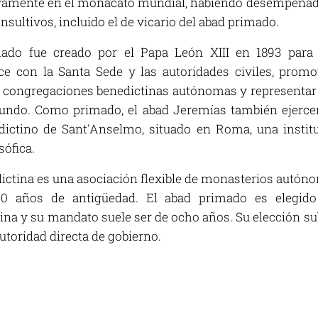
ctivamente en el monacato mundial, habiendo desempeñ
nsultivos, incluido el de vicario del abad primado.
ado fue creado por el Papa León XIII en 1893 para
e con la Santa Sede y las autoridades civiles, promo
 congregaciones benedictinas autónomas y representar 
mundo. Como primado, el abad Jeremías también ejercer
dictino de Sant'Anselmo, situado en Roma, una instit
sófica.
ctina es una asociación flexible de monasterios autón
00 años de antigüedad. El abad primado es elegido
na y su mandato suele ser de ocho años. Su elección sub
utoridad directa de gobierno.