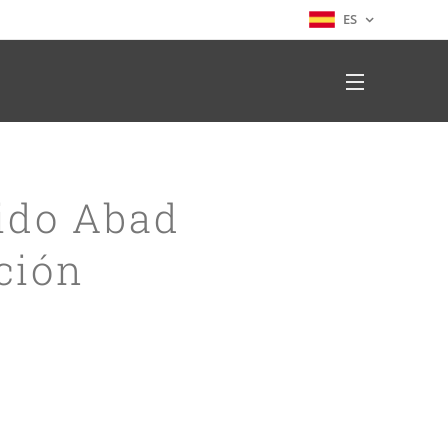
ES
ido Abad
ción