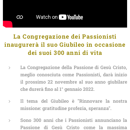
La Congregazione dei Passionisti
inaugurerà il suo Giubileo
in occasione
dei suoi 300 anni di vita
La Congregazione della Passione di Gesù Cristo,
meglio conosciuta come Passionisti, darà inizio
il prossimo 22 novembre al suo anno giubilare
che durerà fino al 1° gennaio 2022.
Il tema del Giubileo è "Rinnovare la nostra
missione: gratitudine profezia, speranza".
Sono 300 anni che i Passionisti annunciano la
Passione di Gesù Cristo come la massima